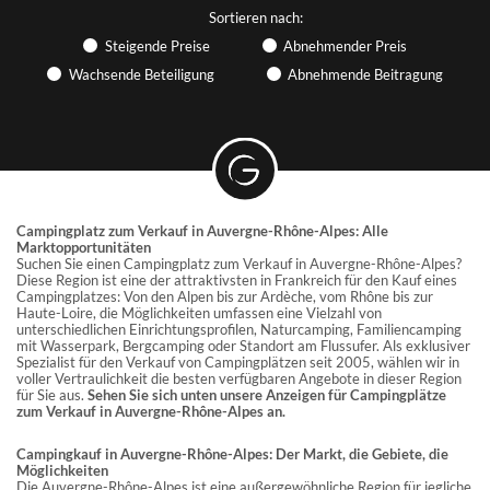
Sortieren nach:
INFORMATIONEN
Steigende Preise
Abnehmender Preis
Wachsende Beteiligung
Abnehmende Beitragung
Finden Sie Artikel über das Hotelgewerbe und Outdoor-
Hotellerie, nehmen Sie an Webinaren teil... GRAVITAO hält Sie
über die aktuellen Marktgeschehnisse auf dem Laufenden.
DIE KUNDENBEWERTUNGEN FÜR
GRAVITAO
Finden Sie die Erfahrungsberichte unserer Kunden.
Campingplatz zum Verkauf in Auvergne-Rhône-Alpes: Alle
Marktopportunitäten
Suchen Sie einen Campingplatz zum Verkauf in Auvergne-Rhône-Alpes?
Diese Region ist eine der attraktivsten in Frankreich für den Kauf eines
SOZIALE NETZWERKE
Campingplatzes: Von den Alpen bis zur Ardèche, vom Rhône bis zur
Haute-Loire, die Möglichkeiten umfassen eine Vielzahl von
Folgen Sie GRAVITAO in den sozialen Netzwerken.
unterschiedlichen Einrichtungsprofilen, Naturcamping, Familiencamping
mit Wasserpark, Bergcamping oder Standort am Flussufer. Als exklusiver
Spezialist für den Verkauf von Campingplätzen seit 2005, wählen wir in
FINDE MEINEN
voller Vertraulichkeit die besten verfügbaren Angebote in dieser Region
für Sie aus.
Sehen Sie sich unten unsere Anzeigen für Campingplätze
GESPRÄCHSPARTNER
zum Verkauf in Auvergne-Rhône-Alpes an.
Campingkauf in Auvergne-Rhône-Alpes: Der Markt, die Gebiete, die
Möglichkeiten
Die Auvergne-Rhône-Alpes ist eine außergewöhnliche Region für jegliche