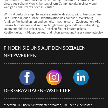
bietet aus schöne Möglichkeiten, einem Campingplatz in einer wegen
weniger Konkurrenzs noch zu kaufen.
Wir sind verkaufsampinhgingete spezielle ab 2005, wir unterstützchen
Des-Proler in jeder Phase : Identifikation des pakbasis, Werkzeug-
Analyse, Verhandlungen und begleiten nach unseren Zustrogenen. Alle
unsere Aufnahmen sind sehr verfänglich und gewundlose sindlesslung
solofigeneelditata unicornald. Erstellen Sie Ihr kostenlosiges
Kaeitonquitz, Ihr Pluspopulaes, und futon zugog und tuser campingtecis+
FINDEN SIE UNS AUF DEN SOZIALEN
NETZWERKEN.
DER GRAVITAO NEWSLETTER
Möchten Sie unseren Newsletter erhalten, um über die neuesten