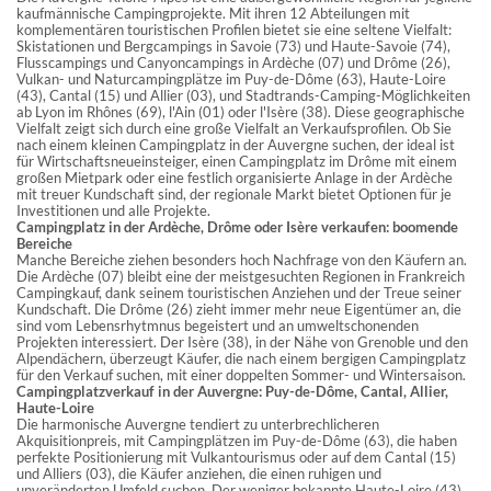
kaufmännische Campingprojekte. Mit ihren 12 Abteilungen mit
komplementären touristischen Profilen bietet sie eine seltene Vielfalt:
Skistationen und Bergcampings in Savoie (73) und Haute-Savoie (74),
Flusscampings und Canyoncampings in Ardèche (07) und Drôme (26),
Vulkan- und Naturcampingplätze im Puy-de-Dôme (63), Haute-Loire
(43), Cantal (15) und Allier (03), und Stadtrands-Camping-Möglichkeiten
ab Lyon im Rhônes (69), l'Ain (01) oder l'Isère (38). Diese geographische
Vielfalt zeigt sich durch eine große Vielfalt an Verkaufsprofilen. Ob Sie
nach einem kleinen Campingplatz in der Auvergne suchen, der ideal ist
für Wirtschaftsneueinsteiger, einen Campingplatz im Drôme mit einem
großen Mietpark oder eine festlich organisierte Anlage in der Ardèche
mit treuer Kundschaft sind, der regionale Markt bietet Optionen für je
Investitionen und alle Projekte.
Campingplatz in der Ardèche, Drôme oder Isère verkaufen: boomende
Bereiche
Manche Bereiche ziehen besonders hoch Nachfrage von den Käufern an.
Die Ardèche (07) bleibt eine der meistgesuchten Regionen in Frankreich
Campingkauf, dank seinem touristischen Anziehen und der Treue seiner
Kundschaft. Die Drôme (26) zieht immer mehr neue Eigentümer an, die
sind vom Lebensrhytmnus begeistert und an umweltschonenden
Projekten interessiert. Der Isère (38), in der Nähe von Grenoble und den
Alpendächern, überzeugt Käufer, die nach einem bergigen Campingplatz
für den Verkauf suchen, mit einer doppelten Sommer- und Wintersaison.
Campingplatzverkauf in der Auvergne: Puy-de-Dôme, Cantal, Allier,
Haute-Loire
Die harmonische Auvergne tendiert zu unterbrechlicheren
Akquisitionpreis, mit Campingplätzen im Puy-de-Dôme (63), die haben
perfekte Positionierung mit Vulkantourismus oder auf dem Cantal (15)
und Alliers (03), die Käufer anziehen, die einen ruhigen und
unveränderten Umfeld suchen. Der weniger bekannte Haute-Loire (43)