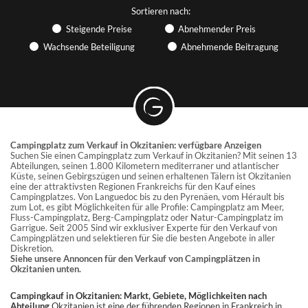
Sortieren nach:
INFORMATIONEN
Steigende Preise
Abnehmender Preis
Wachsende Beteiligung
Abnehmende Beitragung
Finden Sie Artikel über das Hotelgewerbe und Outdoor-
Hotellerie, nehmen Sie an Webinaren teil... GRAVITAO hält Sie
über die aktuellen Marktgeschehnisse auf dem Laufenden.
DIE KUNDENBEWERTUNGEN FÜR
GRAVITAO
Finden Sie die Erfahrungsberichte unserer Kunden.
Campingplatz zum Verkauf in Okzitanien: verfügbare Anzeigen
Suchen Sie einen Campingplatz zum Verkauf in Okzitanien? Mit seinen 13
Abteilungen, seinen 1.800 Kilometern mediterraner und atlantischer
Küste, seinen Gebirgszügen und seinen erhaltenen Tälern ist Okzitanien
SOZIALE NETZWERKE
eine der attraktivsten Regionen Frankreichs für den Kauf eines
Campingplatzes. Von Languedoc bis zu den Pyrenäen, vom Hérault bis
Folgen Sie GRAVITAO in den sozialen Netzwerken.
zum Lot, es gibt Möglichkeiten für alle Profile: Campingplatz am Meer,
Fluss-Campingplatz, Berg-Campingplatz oder Natur-Campingplatz im
Garrigue. Seit 2005 Sind wir exklusiver Experte für den Verkauf von
FINDE MEINEN
Campingplätzen und selektieren für Sie die besten Angebote in aller
Diskretion.
GESPRÄCHSPARTNER
Siehe unsere Annoncen für den Verkauf von Campingplätzen in
Okzitanien unten.
Campingkauf in Okzitanien: Markt, Gebiete, Möglichkeiten nach
Abteilung
Okzitanien ist eine der führenden Regionen in Frankreich in