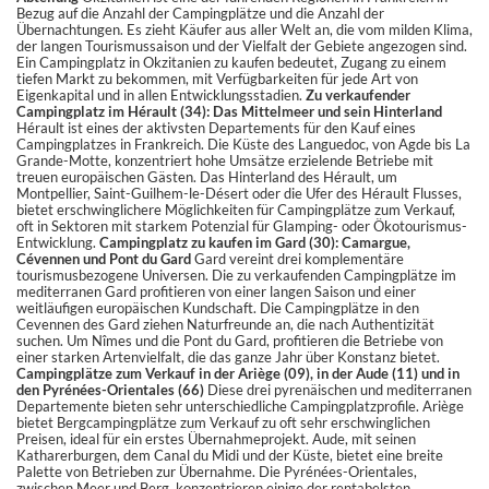
Bezug auf die Anzahl der Campingplätze und die Anzahl der
Übernachtungen. Es zieht Käufer aus aller Welt an, die vom milden Klima,
der langen Tourismussaison und der Vielfalt der Gebiete angezogen sind.
Ein Campingplatz in Okzitanien zu kaufen bedeutet, Zugang zu einem
tiefen Markt zu bekommen, mit Verfügbarkeiten für jede Art von
Eigenkapital und in allen Entwicklungsstadien.
Zu verkaufender
Campingplatz im Hérault (34): Das Mittelmeer und sein Hinterland
Hérault ist eines der aktivsten Departements für den Kauf eines
Campingplatzes in Frankreich. Die Küste des Languedoc, von Agde bis La
Grande-Motte, konzentriert hohe Umsätze erzielende Betriebe mit
treuen europäischen Gästen. Das Hinterland des Hérault, um
Montpellier, Saint-Guilhem-le-Désert oder die Ufer des Hérault Flusses,
bietet erschwinglichere Möglichkeiten für Campingplätze zum Verkauf,
oft in Sektoren mit starkem Potenzial für Glamping- oder Ökotourismus-
Entwicklung.
Campingplatz zu kaufen im Gard (30): Camargue,
Cévennen und Pont du Gard
Gard vereint drei komplementäre
tourismusbezogene Universen. Die zu verkaufenden Campingplätze im
mediterranen Gard profitieren von einer langen Saison und einer
weitläufigen europäischen Kundschaft. Die Campingplätze in den
Cevennen des Gard ziehen Naturfreunde an, die nach Authentizität
suchen. Um Nîmes und die Pont du Gard, profitieren die Betriebe von
einer starken Artenvielfalt, die das ganze Jahr über Konstanz bietet.
Campingplätze zum Verkauf in der Ariège (09), in der Aude (11) und in
den Pyrénées-Orientales (66)
Diese drei pyrenäischen und mediterranen
Departemente bieten sehr unterschiedliche Campingplatzprofile. Ariège
bietet Bergcampingplätze zum Verkauf zu oft sehr erschwinglichen
Preisen, ideal für ein erstes Übernahmeprojekt. Aude, mit seinen
Katharerburgen, dem Canal du Midi und der Küste, bietet eine breite
Palette von Betrieben zur Übernahme. Die Pyrénées-Orientales,
zwischen Meer und Berg, konzentrieren einige der rentabelsten