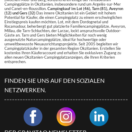
Campingplätze in Okzitanien, insbesondere rund um Argelès-sur-Mer
und Canet-en-Roussillon.
Campingkauf im Lot (46), Tarn (81), Aveyron
(12) und Gers (32)
Das innere Okzitanien ist ein Gebiet mit hohem
Potential für Käufer, die einen Campingplatz zu einem erschwinglichen
Einstiegspreis kaufen möchten. Lot, mit dem Dordognetal und
Rocamadour, beherbergt gut platzierte Familiencampingplätze. Aveyron,
Millau, die Tarn-Schluchten, der Larzac, lockt anspruchsvolle Outdoor-
Gäste an. Tarn und Gers bieten Möglichkeiten für noch wenig
ausgenutzte Naturcampingplätze, ideal für hochwertige oder
umweltbewusste Neuausrichtungsprojekte. Seit 2005 begleiten wir
Campingplatzkäufer in der gesamten Region Okzitanien. Erstellen Sie
kostenlos Ihren Käuferaccount und erhalten Sie exklusiven Zugang zu
allen neuen Okzitanien-Campingplatzanzeigen, die Ihren Kriterien
entsprechen.
FINDEN SIE UNS AUF DEN SOZIALEN
NETZWERKEN.