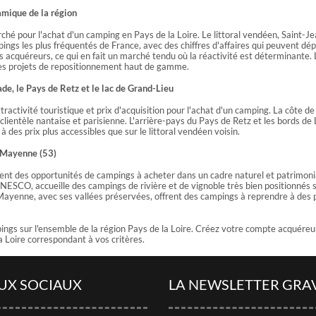
amique de la région
ché pour l'achat d'un camping en Pays de la Loire. Le littoral vendéen, Saint-J
ngs les plus fréquentés de France, avec des chiffres d'affaires qui peuvent dép
cquéreurs, ce qui en fait un marché tendu où la réactivité est déterminante. L'
 des projets de repositionnement haut de gamme.
ade, le Pays de Retz et le lac de Grand-Lieu
ractivité touristique et prix d'acquisition pour l'achat d'un camping. La côte d
clientèle nantaise et parisienne. L'arrière-pays du Pays de Retz et les bords d
es prix plus accessibles que sur le littoral vendéen voisin.
t Mayenne (53)
rent des opportunités de campings à acheter dans un cadre naturel et patrimonia
NESCO, accueille des campings de rivière et de vignoble très bien positionnés s
 Mayenne, avec ses vallées préservées, offrent des campings à reprendre à des p
gs sur l'ensemble de la région Pays de la Loire. Créez votre compte acquéreu
 Loire correspondant à vos critères.
UX SOCIAUX
LA NEWSLETTER GRA