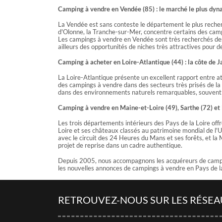
Camping à vendre en Vendée (85) : le marché le plus dyn
La Vendée est sans conteste le département le plus recher
d'Olonne, la Tranche-sur-Mer, concentre certains des campi
Les campings à vendre en Vendée sont très recherchés des a
ailleurs des opportunités de niches très attractives pour
Camping à acheter en Loire-Atlantique (44) : la côte de J
La Loire-Atlantique présente un excellent rapport entre att
des campings à vendre dans des secteurs très prisés de la 
dans des environnements naturels remarquables, souvent à d
Camping à vendre en Maine-et-Loire (49), Sarthe (72) e
Les trois départements intérieurs des Pays de la Loire off
Loire et ses châteaux classés au patrimoine mondial de l'U
avec le circuit des 24 Heures du Mans et ses forêts, et la
projet de reprise dans un cadre authentique.
Depuis 2005, nous accompagnons les acquéreurs de campin
les nouvelles annonces de campings à vendre en Pays de la
RETROUVEZ-NOUS SUR LES RÉSEA