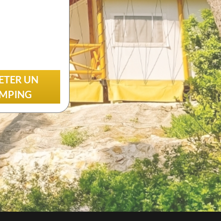
LES AVIS DES CLIENTS DE
GRAVITAO
Découvrez les témoignages de nos clients.
ETER UN
QUESTIONS FRÉQUENTES
MPING
RÉSEAUX SOCIAUX
Suivez GRAVITAO sur les réseaux sociaux
TROUVER MON
INTERLOCUTEUR