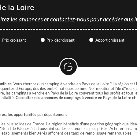
e la Loire
ltez les annonces et contactez-nous pour accéder aux i
Prix croissant
Prix décroissant
Apport croissant
onibles.
Vous cherchez un camping à vendre en Pays de la Loire ? La région est l
fréquentés d'Europe, des îles emblématiques comme Noirmoutier et l'île d'Yeu, et
e, les campings à vendre en Pays de la Loire couvrent tous les profils et tous l
ntialité.
Consultez nos annonces de campings à vendre en Pays de la Loire ci
oires, les opportunités par département
s plus solides de France. La région bénéficie d'une position géographique idéale e
 s'étend de Pâques à la Toussaint sur les secteurs les plus prisés. Acheter un cam
es établissements bien gérés affichent des taux de remplissage remarquables.