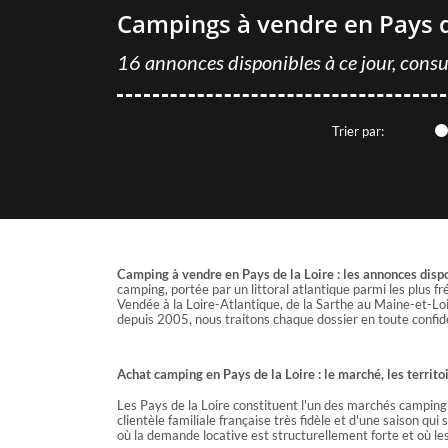
professionnels spécialisés.
Campings à vendre en Pays d
Avec GRAVITAO, les évaluations de valeur sont
gratuites, elles sont offertes.
16 annonces disponibles à ce jour, consu
Trier par:
Camping à vendre en Pays de la Loire : les annonces disp
camping, portée par un littoral atlantique parmi les plus 
Vendée à la Loire-Atlantique, de la Sarthe au Maine-et-Loir
depuis 2005, nous traitons chaque dossier en toute confide
Achat camping en Pays de la Loire : le marché, les territ
Les Pays de la Loire constituent l'un des marchés camping le
clientèle familiale française très fidèle et d'une saison qui
où la demande locative est structurellement forte et où l