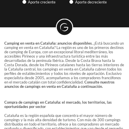
Aporte creciente
Aporte decreciente
INFORMACIÓN
Encuentre artículos sobre la hostelería y la hostelería al aire
libre, participe en seminarios web ... GRAVITAO lo mantiene
informado sobre la actualidad del mercado.
ARTÍCULOS PRÁCTICOS Y
Camping en venta en Cataluña: anuncios disponibles.
¿Está buscando un
COMPARTIENDO EXPERIENCIAS
camping en venta en Cataluña? La región es uno de los primeros destinos
de camping de Europa, con un excepcional litoral mediterráneo, los
Descubre artículos prácticos redactados por nuestros
accesibles Pirineos y una infraestructura turística entre las más
asesores.
desarrolladas de la península Ibérica. Desde la Costa Brava hasta la
Costa Dorada, desde los Pirineos catalanes hasta las tierras interiores de
la Cataluña central, los campings en venta en Cataluña cubren todos los
perfiles de establecimientos y todos los niveles de aportación. Exclusivo
LAS OPINIONES DE LOS CLIENTES
especialista desde 2005, acompañamos a los compradores francófonos
GRAVITAO
en el mercado catalán con total confidencialidad.
Consulte nuestros
anuncios de campings en venta en Cataluña a continuación.
Encuentra los testimonios de nuestros clientes.
Compra de campings en Cataluña: el mercado, los territorios, las
oportunidades por sector
REDES SOCIALES
Cataluña es la región española que concentra el mayor número de
Sigue a GRAVITAO en las redes sociales
campings y la más alta densidad de turismo. Con más de 300 campings
distribuidos en todo el territorio, ofrece a los compradores un mercado
profundo y diversificado, con establecimientos que van desde el pequeño