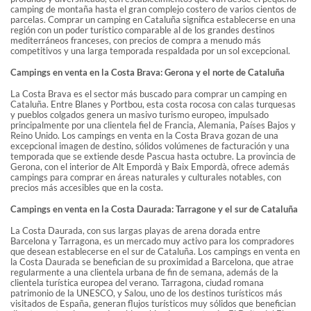
ENCONTRAR A MI INTERLOCUTOR
camping de montaña hasta el gran complejo costero de varios cientos de
parcelas. Comprar un camping en Cataluña significa establecerse en una
región con un poder turístico comparable al de los grandes destinos
mediterráneos franceses, con precios de compra a menudo más
competitivos y una larga temporada respaldada por un sol excepcional.
Campings en venta en la Costa Brava: Gerona y el norte de Cataluña
La Costa Brava es el sector más buscado para comprar un camping en
Cataluña. Entre Blanes y Portbou, esta costa rocosa con calas turquesas
y pueblos colgados genera un masivo turismo europeo, impulsado
principalmente por una clientela fiel de Francia, Alemania, Países Bajos y
Reino Unido. Los campings en venta en la Costa Brava gozan de una
excepcional imagen de destino, sólidos volúmenes de facturación y una
temporada que se extiende desde Pascua hasta octubre. La provincia de
Gerona, con el interior de Alt Empordà y Baix Empordà, ofrece además
campings para comprar en áreas naturales y culturales notables, con
precios más accesibles que en la costa.
Campings en venta en la Costa Daurada: Tarragone y el sur de Cataluña
La Costa Daurada, con sus largas playas de arena dorada entre
Barcelona y Tarragona, es un mercado muy activo para los compradores
que desean establecerse en el sur de Cataluña. Los campings en venta en
la Costa Daurada se benefician de su proximidad a Barcelona, que atrae
regularmente a una clientela urbana de fin de semana, además de la
clientela turística europea del verano. Tarragona, ciudad romana
patrimonio de la UNESCO, y Salou, uno de los destinos turísticos más
visitados de España, generan flujos turísticos muy sólidos que benefician