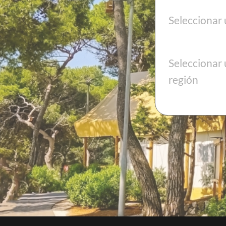
Seleccionar 
VENDER
Seleccionar
Eres dueño de un hotel o un camping y deseas poner
tu establecimiento en venta.
región
SOLICITE UNA CITA
Conozca a un asesor de GRAVITAO para
implementar su proyecto de venta.
¿CUÁNTO VALE MI EMPRES
EN EL MERCADO, HOY?
Haga que se establezca una valoración de su
hotel o camping por profesionales
especializados. Con GRAVITAO, las valoracion
no le cuestan nada, son gratuitas.