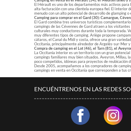
Camping en venta en el Hérault (34): el Mediterráneo y s
El Hérault es uno de los departamentos más activos para 
alta facturación con una clientela europea fiel. El interio
menudo con un alto potencial de desarrollo de glamping o
Camping para comprar en el Gard (30): Camargue, Céven
El Gard combina tres universos turísticos complementario
campings de las Cévennes de Gard atraen a los visitantes 
culturales muy conductores durante toda la temporada. V
muy diferentes tipos de camping. Ariège propone campamen
cátaros, el Canal du Midi y costa, ofrece una gran varied
Occitania, principalmente alrededor de Argelès-sur-Mer y
Compra de camping en el Lot (46), el Tarn (81), el Aveyron
La Occitania interior es un territorio con un gran potenci
campings familiares muy bien situados. Aveyron, Millau, la
poco competidos, idóneas para proyectos de reubicación d
Desde 2005, acompañamos a los compradores de camping en
campings en venta en Occitania que corresponden a tus cri
ENCUÉNTRENOS EN LAS REDES SO