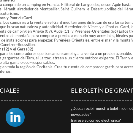
u interior
la compra de un camping en Francia. El litoral de Languedoc, desde Agde hast
r de Hérault, alrededor de Montpellier, Saint-Guilhem-le-Désert u orillas del Hér
 ecoturismo.
nes y Pont du Gard
s. Los campings a la venta en el Gard mediterráneo disfrutan de una larga temp
que buscan naturaleza y autenticidad. Alrededor de Nîmes y el Pont du Gard, los
enta de camping en Ariège (09), Aude (11) y Pyrénées-Orientales (66) Estos t
tos de montaña para comprar a precios a menudo muy accesibles, ideales para
ad de instalaciones para empezar. Pyrénées-Orientales, entre el mar y la monta
 Canet-en-Roussillon.
 (12) y el Gers (32)
al para los compradores que buscan un camping a la venta a un precio razonable.
s gargantas del Tarn, el Larzac, atraen a un cliente outdoor exigente. El Tarn 
e alta gama o eco -responsables.
 toda la región de Occitania. Crea tu cuenta de comprador gratis para accede
terios.
CIALES
EL BOLETÍN DE GRAV
¿Desea recibir nuestro boletín de no
novedades?
Ingrese su correo electrónico*