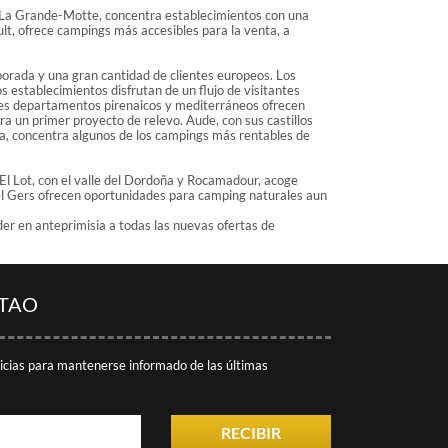
a La Grande-Motte, concentra establecimientos con una
ault, ofrece campings más accesibles para la venta, a
orada y una gran cantidad de clientes europeos. Los
 establecimientos disfrutan de un flujo de visitantes
res departamentos pirenaicos y mediterráneos ofrecen
 un primer proyecto de relevo. Aude, con sus castillos
ña, concentra algunos de los campings más rentables de
 El Lot, con el valle del Dordoña y Rocamadour, acoge
y el Gers ofrecen oportunidades para camping naturales aun
r en anteprimisia a todas las nuevas ofertas de
ITAO
ticias para mantenerse informado de las últimas
RECIBIR