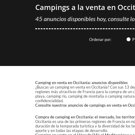
Campings a la venta en Occi
45 anuncios disponibles hoy, consulte lo
Ordenar por:
P
Camping en venta en Occitania: anuncios disponibles
¿Buscas un camping en venta en Occitania? Con sus 13 dep
regiones más atractivas de Francia para la compra de un c
playa, camping río, camping de montaña o camping natural
confidencialidad.
Consulte nuestros anuncios de campings en venta en Occi
Compra de camping en Occitania: el mercado, los territo
Occitania es una de las primeras regiones de Francia en 
duración de la temporada turística y la diversidad de los 
aporte y en todas las etapas de desarrollo.