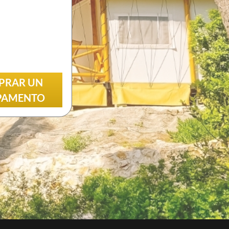
Encuentra los testimonios de nuestros clientes.
REDES SOCIALES
Sigue a GRAVITAO en las redes sociales
ENCONTRAR A MI
PRAR UN
INTERLOCUTOR
PAMENTO