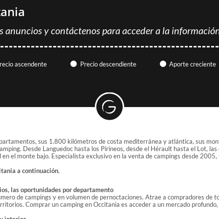
tania
s anuncios y contáctenos para acceder a la información
recio ascendente
Precio descendiente
Aporte creciente
artamentos, sus 1.800 kilómetros de costa mediterránea y atlántica, sus monta
amping. Desde Languedoc hasta los Pirineos, desde el Hérault hasta el Lot, las 
 en el monte bajo. Especialista exclusivo en la venta de campings desde 2005, 
tania a continuación.
rios, las oportunidades por departamento
número de campings y en volumen de pernoctaciones. Atrae a compradores de tod
territorios. Comprar un camping en Occitania es acceder a un mercado profundo,