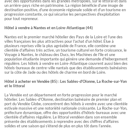
D'EXPÉRIENCES
avec des opportunités dans les grandes métropoles, sur le littoral et dans
un arrière-pays riche en patrimoine. La région bénéficie d'une image de
Découvrez des articles utiles rédigés par nos conseillers
destination positive, d'une économie régionale solide et d'un tourisme en
progression constante, ce qui sécurise les perspectives d'exploitation
pour tout repreneur.
LES AVIS DES CLIENTS DE
Hôtel à vendre à Nantes et en Loire-Atlantique (44)
GRAVITAO
Nantes est le premier marché hôtelier des Pays de la Loire et l'une des
villes françaises les plus attractives pour l'achat d'un hôtel. Élue à
Découvrez les témoignages de nos clients.
plusieurs reprises ville la plus agréable de France, elle combine une
clientèle d'affaires très active, un tourisme culturel en forte croissance, le
Voyage à Nantes, le château des Ducs, les Machines de l'île et une
QUESTIONS FRÉQUENTES
population étudiante importante qui génère une demande d'hébergement
régulière. Les hôtels à vendre en Loire-Atlantique couvrent aussi bien des
hôtels-bureaux de centre-ville nantais que des établissements balnéaires
sur la côte de Jade ou des hôtels de charme en bord de Loire.
RÉSEAUX SOCIAUX
Hôtel à acheter en Vendée (85) : Les Sables-d'Olonne, La Roche-sur-Yon
et le littoral
Suivez GRAVITAO sur les réseaux sociaux
La Vendée est un département en forte progression pour le marché
hôtelier. Les Sables-d'Olonne, destination balnéaire de premier plan et
TROUVER MON INTERLOCUTEUR
port du Vendée Globe, concentrent des hôtels à vendre avec une clientèle
estivale massive et une notoriété nationale croissante. La Roche-sur-Yon,
préfecture dynamique, offre des opportunités d'hôtels-bureaux avec une
clientèle d'affaires régulière. Le littoral vendéen dans son ensemble
présente des établissements à reprendre avec des chiffres d'affaires
solides et une saison qui s'étend de plus en plus tôt dans l'année.