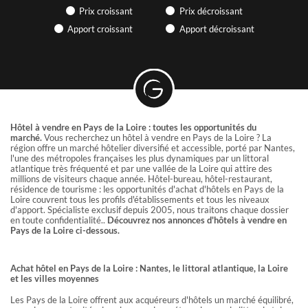
vous pouvez accéder à nos nouveautés en avant première,
Prix croissant
Prix décroissant
vous pilotez votre recherche 7/7 et 24/24 !
Si vous êtes propriétaire, vous pouvez accéder à votre avis
Apport croissant
Apport décroissant
de valeur et consulter combien d'acquéreurs
correspondent à votre établissement !
Un compte client GRAVITAO, c'est un service 100% gratuit
INFOS
Hôtel à vendre en Pays de la Loire : toutes les opportunités du
marché.
Vous recherchez un hôtel à vendre en Pays de la Loire ? La
région offre un marché hôtelier diversifié et accessible, porté par Nantes,
Retrouvez des articles sur l'hôtellerie et le camping, participez à
l'une des métropoles françaises les plus dynamiques par un littoral
des webinaires… GRAVITAO vous tient au courant des actualités
atlantique très fréquenté et par une vallée de la Loire qui attire des
du marché.
millions de visiteurs chaque année. Hôtel-bureau, hôtel-restaurant,
résidence de tourisme : les opportunités d'achat d'hôtels en Pays de la
LES VIDÉOS DE TÉMOIGNAGES
Loire couvrent tous les profils d'établissements et tous les niveaux
d'apport. Spécialiste exclusif depuis 2005, nous traitons chaque dossier
CLIENTS
en toute confidentialité..
Découvrez nos annonces d'hôtels à vendre en
Pays de la Loire ci-dessous.
Ils ont acheté ou vendu leur établissement avec GRAVITAO.
Ils partagent leur expérience en vidéo.
Achat hôtel en Pays de la Loire : Nantes, le littoral atlantique, la Loire
et les villes moyennes
ARTICLES PRATIQUES & PARTAGES
Les Pays de la Loire offrent aux acquéreurs d'hôtels un marché équilibré,