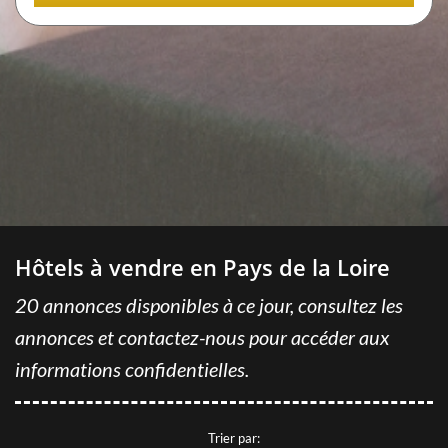
REJOINDRE GRAVITAO
Dans le cadre de notre expansion, GRAVITAO recrute
régulièrement de nouveaux collaborateurs.
CONSULTEZ NOS OFFRES
Vous êtes honnête, autonome, organisé, vous aimez les défis
et la satisfaction du client, vous avez l'esprit d'équipe,
rejoignez-nous !
Hôtels à vendre en Pays de la Loire
GRAVITAO ET VOUS
20 annonces disponibles à ce jour, consultez les
annonces et contactez-nous pour accéder aux
NOUS CONTACTER
informations confidentielles.
VOTRE COMPTE GRAVITAO
Grâce à votre compte GRAVITAO, si vous êtes acquéreur,
Trier par: