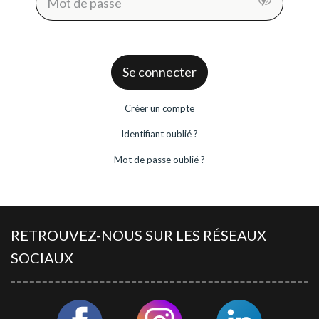
VENDRE
Se connecter
Vous êtes propriétaire d'un hôtel ou d'un camping et vous
désirez mettre votre établissement en vente.
Créer un compte
DEMANDEZ UN RENDEZ-VOUS
Identifiant oublié ?
Rencontrez un conseiller GRAVITAO pour mettre en
œuvre votre projet de vente.
Mot de passe oublié ?
QUELLE EST LA VALEUR DE MON
ENTREPRISE SUR LE MARCHÉ,
AUJOURD'HUI ?
RETROUVEZ-NOUS SUR LES RÉSEAUX
Faites établir une évaluation de la valeur de votre hôtel ou
SOCIAUX
de votre camping par des professionnels spécialisés.
Avec GRAVITAO, les évaluations de valeur sont gratuites,
elles sont offertes.