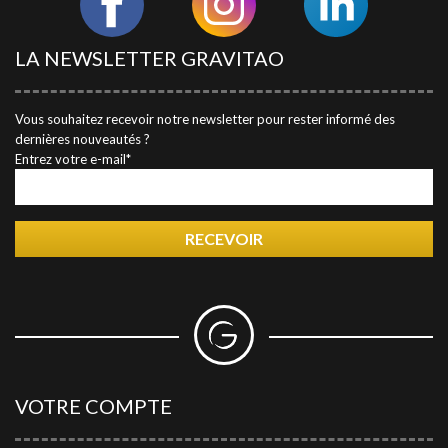
REJOINDRE GRAVITAO
LA NEWSLETTER GRAVITAO
Dans le cadre de notre expansion, GRAVITAO recrute
régulièrement de nouveaux collaborateurs.
Vous souhaitez recevoir notre newsletter pour rester informé des
CONSULTEZ NOS OFFRES
dernières nouveautés ?
Vous êtes honnête, autonome, organisé, vous aimez les
Entrez votre e-mail*
défis et la satisfaction du client, vous avez l'esprit d'équipe,
rejoignez-nous !
RECEVOIR
GRAVITAO ET VOUS
NOUS CONTACTER
VOTRE COMPTE
VOTRE COMPTE GRAVITAO
Grâce à votre compte GRAVITAO, si vous êtes acquéreur,