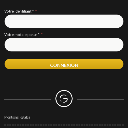
vous pouvez accéder à nos nouveautés en avant première,
vous pilotez votre recherche 7/7 et 24/24 !
Votre identifiant *
Si vous êtes propriétaire, vous pouvez accéder à votre avis
de valeur et consulter combien d'acquéreurs
correspondent à votre établissement !
Un compte client GRAVITAO, c'est un service 100%
Votre mot de passe *
INFOS
Retrouvez des articles sur l'hôtellerie et le camping, participez à
CONNEXION
des webinaires… GRAVITAO vous tient au courant des
actualités du marché.
LES VIDÉOS DE TÉMOIGNAGES
CLIENTS
Ils ont acheté ou vendu leur établissement avec
GRAVITAO. Ils partagent leur expérience en vidéo.
Mentions légales
ARTICLES PRATIQUES & PARTAGES