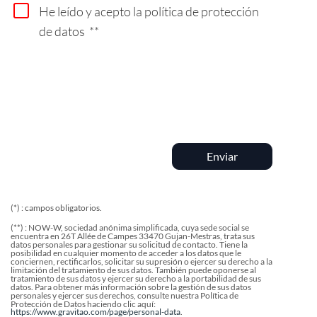
ENCONTRAR A MI INTERLOCUTOR
He leído y acepto la política de protección
de datos
**
Enviar
(*) : campos obligatorios.
(**) :
NOW-W, sociedad anónima simplificada, cuya sede social se
encuentra en 26T Allée de Campes 33470 Gujan-Mestras, trata sus
datos personales para gestionar su solicitud de contacto.
Tiene la
posibilidad en cualquier momento de acceder a los datos que le
conciernen, rectificarlos, solicitar su supresión o ejercer su derecho a la
limitación del tratamiento de sus datos. También puede oponerse al
tratamiento de sus datos y ejercer su derecho a la portabilidad de sus
datos. Para obtener más información sobre la gestión de sus datos
personales y ejercer sus derechos, consulte nuestra Política de
Protección de Datos haciendo clic aquí:
https://www.gravitao.com/page/personal-data
.