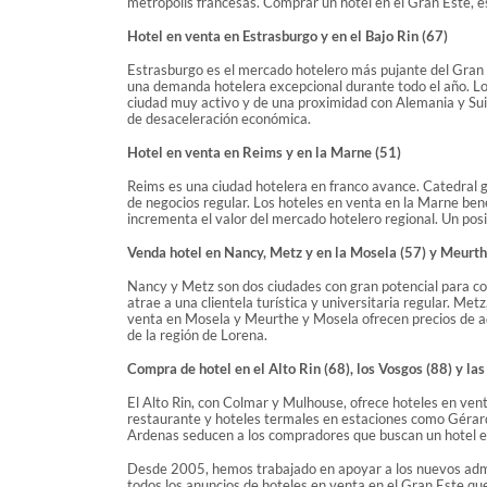
metrópolis francesas. Comprar un hotel en el Gran Este, e
Hotel en venta en Estrasburgo y en el Bajo Rin (67)
Estrasburgo es el mercado hotelero más pujante del Gran E
una demanda hotelera excepcional durante todo el año. Los
ciudad muy activo y de una proximidad con Alemania y Suiz
de desaceleración económica.
Hotel en venta en Reims y en la Marne (51)
Reims es una ciudad hotelera en franco avance. Catedral gó
de negocios regular. Los hoteles en venta en la Marne be
incrementa el valor del mercado hotelero regional. Un pos
Venda hotel en Nancy, Metz y en la Mosela (57) y Meurth
Nancy y Metz son dos ciudades con gran potencial para con
atrae a una clientela turística y universitaria regular. Me
venta en Mosela y Meurthe y Mosela ofrecen precios de ad
de la región de Lorena.
Compra de hotel en el Alto Rin (68), los Vosgos (88) y la
El Alto Rin, con Colmar y Mulhouse, ofrece hoteles en ven
restaurante y hoteles termales en estaciones como Gérardm
Ardenas seducen a los compradores que buscan un hotel en
Desde 2005, hemos trabajado en apoyar a los nuevos admin
todos los anuncios de hoteles en venta en el Gran Este que 