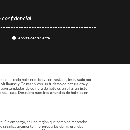
 confidencial.
Aporte decreciente
e un mercado hotelero rico y contrastado, impulsado por
, Mulhouse y Colmar, y con un turismo de naturaleza y
as oportunidades de compra de hoteles en el Gran Este
encialidad.
Descubra nuestros anuncios de hoteles en
es. Sin embargo, es una región que combina mercados
s significativamente inferiores a los de las grandes