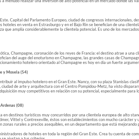
s a menudo realizar una inversión de alto potencial en un mercado donde las va
ste. Capital del Parlamento Europeo, ciudad de congresos internacionales, dest
 hoteles en venta en Estrasburgo y en el Bajo Rin se benefician de una cliente
a que amplía considerablemente la clientela potencial. Es uno de los mercados 
tica, Champagne, coronación de los reyes de Francia: el destino atrae a una clie
nefician del auge del enoturismo en Champagne, las grandes casas de Champagne
icionamiento hotelero orientado al Champagne es hoy en día un fuerte argument
e y Mosela (54)
tribuir al impulso hotelero en el Gran Este. Nancy, con su plaza Stanislas cl
tz, ciudad de arte y arquitectura con el Centro Pompidou-Metz, ha visto disparars
quisición muy competitivos en relación con su potencial, especialmente para l
s Ardenas (08)
ta en destinos turísticos muy concurridos por una clientela europea de alto st
er, Vittel y Contrexeville, éstos son establecimientos con mucho carácter y un
 zonas rurales a precios asequibles, en un departamento que está mejorando 
istradores de hoteles en toda la región del Gran Este. Crea tu cuenta de comp
se ajustan a tus criterios.