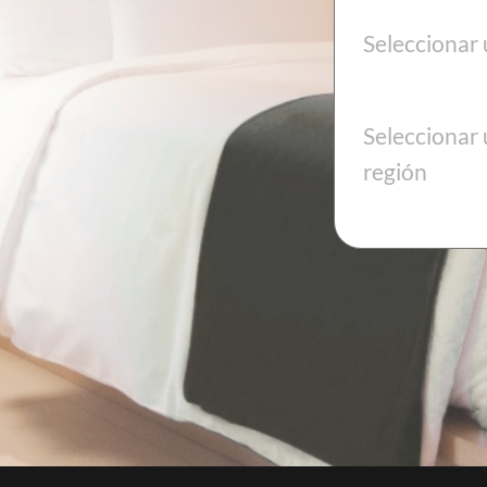
Seleccionar 
VENDER
Seleccionar
Eres dueño de un hotel o un camping y deseas poner
tu establecimiento en venta.
región
SOLICITE UNA CITA
Conozca a un asesor de GRAVITAO para
implementar su proyecto de venta.
¿CUÁNTO VALE MI EMPRES
EN EL MERCADO, HOY?
Haga que se establezca una valoración de su
hotel o camping por profesionales
especializados. Con GRAVITAO, las valoracion
no le cuestan nada, son gratuitas.