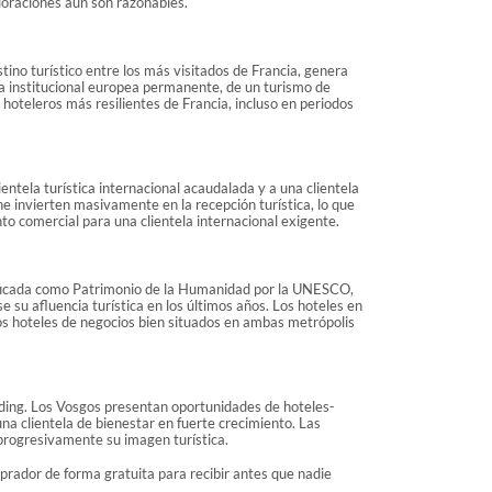
loraciones aún son razonables.
ino turístico entre los más visitados de Francia, genera
la institucional europea permanente, de un turismo de
hoteleros más resilientes de Francia, incluso en periodos
ntela turística internacional acaudalada y a una clientela
 invierten masivamente en la recepción turística, lo que
o comercial para una clientela internacional exigente.
asificada como Patrimonio de la Humanidad por la UNESCO,
e su afluencia turística en los últimos años. Los hoteles en
os hoteles de negocios bien situados en ambas metrópolis
anding. Los Vosgos presentan oportunidades de hoteles-
a clientela de bienestar en fuerte crecimiento. Las
progresivamente su imagen turística.
rador de forma gratuita para recibir antes que nadie