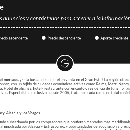
te
s anuncios y contáctenos para acceder a la información
recio ascendente
Precio descendiente
Aporte creciente
del mercado.
¿Está buscando un hotel en venta en el Gran Este? La región ofrec
r orden, con un tejido de ciudades económicas activas como Reims, Metz, Nancy
a. Hotel de oficinas, hotel- restaurante con encanto o residencia de turismo: l
ivos. Especialistas exclusivos desde 2005, tratamos cada caso con total confid
cy, Alsacia y los Vosgos
menudo subestimada por los compradores que prefieren mercados más meridional
nal impulsada por Alsacia y Estrasburgo, y oportunidades de adquisición a precio