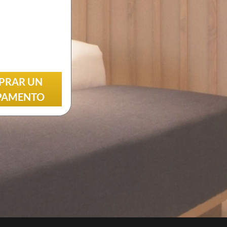
Encuentra los testimonios de nuestros clientes.
REDES SOCIALES
Sigue a GRAVITAO en las redes sociales
ENCONTRAR A MI
PRAR UN
INTERLOCUTOR
PAMENTO