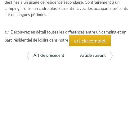
vous pouvez accéder à nos nouveautés en avant première,
destinés à un usage de résidence secondaire. Contrairement à un
vous pilotez votre recherche 7/7 et 24/24 !
camping, il offre un cadre plus résidentiel avec des occupants présents
Si vous êtes propriétaire, vous pouvez accéder à votre avis
sur de longues périodes.
de valeur et consulter combien d'acquéreurs
correspondent à votre établissement !
Un compte client GRAVITAO, c'est un service 100% gratuit
👉 Découvrez en détail toutes les différences entre un camping et un
article complet
parc résidentiel de loisirs dans notre
INFOS
Article précédent
Article suivant
Retrouvez des articles sur l'hôtellerie et le camping, participez à
des webinaires… GRAVITAO vous tient au courant des actualités
du marché.
LES VIDÉOS DE TÉMOIGNAGES
CLIENTS
Ils ont acheté ou vendu leur établissement avec GRAVITAO.
Ils partagent leur expérience en vidéo.
ARTICLES PRATIQUES & PARTAGES