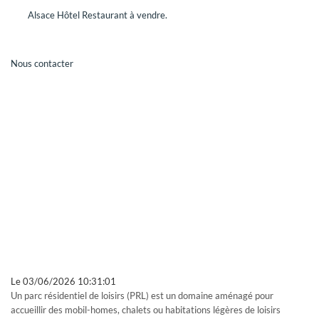
Alsace Hôtel Restaurant à vendre.
REJOINDRE GRAVITAO
Dans le cadre de notre expansion, GRAVITAO recrute
Nous contacter
régulièrement de nouveaux collaborateurs.
CONSULTEZ NOS OFFRES
Vous êtes honnête, autonome, organisé, vous aimez les défis
et la satisfaction du client, vous avez l'esprit d'équipe,
rejoignez-nous !
GRAVITAO ET VOUS
NOUS CONTACTER
Le
03/06/2026 10:31:01
VOTRE COMPTE GRAVITAO
Un parc résidentiel de loisirs (PRL) est un domaine aménagé pour
accueillir des mobil-homes, chalets ou habitations légères de loisirs
Grâce à votre compte GRAVITAO, si vous êtes acquéreur,