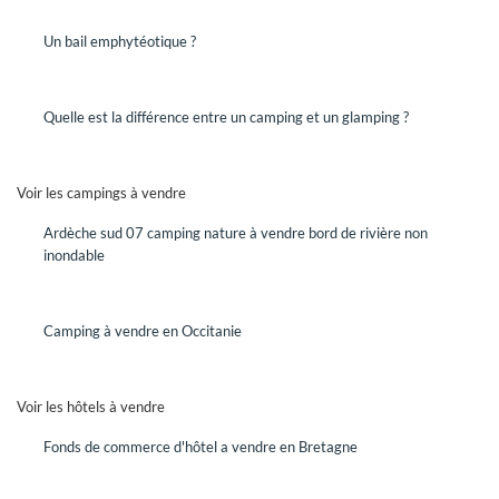
Un bail emphytéotique ?
VENDRE
Quelle est la différence entre un camping et un glamping ?
Vous êtes propriétaire d'un hôtel ou d'un camping et vous
désirez mettre votre établissement en vente.
DEMANDEZ UN RENDEZ-VOUS
Voir les campings à vendre
Rencontrez un conseiller GRAVITAO pour mettre en œuvre
Ardèche sud 07 camping nature à vendre bord de rivière non
votre projet de vente.
inondable
QUELLE EST LA VALEUR DE MON
ENTREPRISE SUR LE MARCHÉ,
Camping à vendre en Occitanie
AUJOURD'HUI ?
Faites établir une évaluation de la valeur de votre hôtel ou
Voir les hôtels à vendre
de votre camping par des professionnels spécialisés.
Avec GRAVITAO, les évaluations de valeur sont gratuites,
Fonds de commerce d'hôtel a vendre en Bretagne
elles sont offertes.