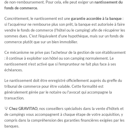
vous pouvez accéder à nos nouveautés en avant première,
de non-remboursement. Pour cela, elle peut exiger un
nantissement du
vous pilotez votre recherche 7/7 et 24/24 !
fonds de commerce
.
Si vous êtes propriétaire, vous pouvez accéder à votre avis
de valeur et consulter combien d'acquéreurs
Concrètement, le nantissement est une
garantie accordée à la banque
:
correspondent à votre établissement !
si l'acquéreur ne rembourse plus son prêt, la banque est autorisée à faire
Un compte client GRAVITAO, c'est un service 100% gratuit
vendre le fonds de commerce (l'hôtel ou le camping) afin de récupérer les
sommes dues. C'est l'équivalent d'une hypothèque, mais sur un fonds de
commerce plutôt que sur un bien immobilier.
INFOS
Ce mécanisme ne prive pas l'acheteur de la gestion de son établissement
: il continue à exploiter son hôtel ou son camping normalement. Le
nantissement n'est activé que si l'emprunteur ne fait plus face à ses
Retrouvez des articles sur l'hôtellerie et le camping, participez à
échéances.
des webinaires… GRAVITAO vous tient au courant des actualités
du marché.
Le nantissement doit être enregistré officiellement auprès du greffe du
LES VIDÉOS DE TÉMOIGNAGES
tribunal de commerce pour être valable. Cette formalité est
généralement gérée par le notaire ou l'avocat qui accompagne la
CLIENTS
transaction.
Ils ont acheté ou vendu leur établissement avec GRAVITAO.
Ils partagent leur expérience en vidéo.
💡
Chez GRAVITAO
, nos conseillers spécialisés dans la vente d'hôtels et
de campings vous accompagnent à chaque étape de votre acquisition, y
compris dans la compréhension des garanties financières exigées par les
ARTICLES PRATIQUES & PARTAGES
banques.