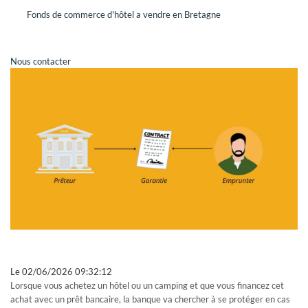
Fonds de commerce d'hôtel a vendre en Bretagne
REJOINDRE GRAVITAO
Dans le cadre de notre expansion, GRAVITAO recrute
Nous contacter
régulièrement de nouveaux collaborateurs.
CONSULTEZ NOS OFFRES
Vous êtes honnête, autonome, organisé, vous aimez les défis
et la satisfaction du client, vous avez l'esprit d'équipe,
rejoignez-nous !
GRAVITAO ET VOUS
NOUS CONTACTER
Le
02/06/2026 09:32:12
VOTRE COMPTE GRAVITAO
Lorsque vous achetez un hôtel ou un camping et que vous financez cet
achat avec un prêt bancaire, la banque va chercher à se protéger en cas
Grâce à votre compte GRAVITAO, si vous êtes acquéreur,