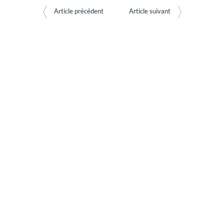
D'EXPÉRIENCES
Article précédent
Article suivant
Découvrez des articles utiles rédigés par nos conseillers
LES AVIS DES CLIENTS DE
GRAVITAO
Découvrez les témoignages de nos clients.
QUESTIONS FRÉQUENTES
RÉSEAUX SOCIAUX
Suivez GRAVITAO sur les réseaux sociaux
TROUVER MON INTERLOCUTEUR