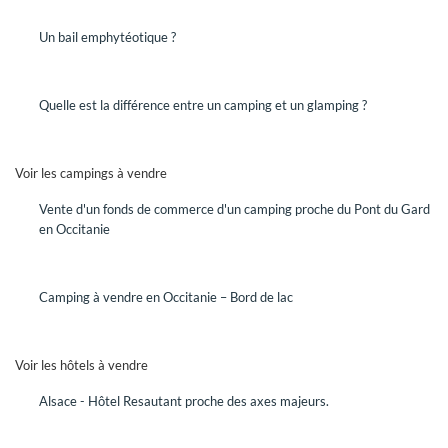
Un bail emphytéotique ?
VENDRE
Quelle est la différence entre un camping et un glamping ?
Vous êtes propriétaire d'un hôtel ou d'un camping et vous
désirez mettre votre établissement en vente.
DEMANDEZ UN RENDEZ-VOUS
Voir les campings à vendre
Rencontrez un conseiller GRAVITAO pour mettre en œuvre
Vente d'un fonds de commerce d'un camping proche du Pont du Gard
votre projet de vente.
en Occitanie
QUELLE EST LA VALEUR DE MON
ENTREPRISE SUR LE MARCHÉ,
Camping à vendre en Occitanie – Bord de lac
AUJOURD'HUI ?
Faites établir une évaluation de la valeur de votre hôtel ou
Voir les hôtels à vendre
de votre camping par des professionnels spécialisés.
Avec GRAVITAO, les évaluations de valeur sont gratuites,
Alsace - Hôtel Resautant proche des axes majeurs.
elles sont offertes.