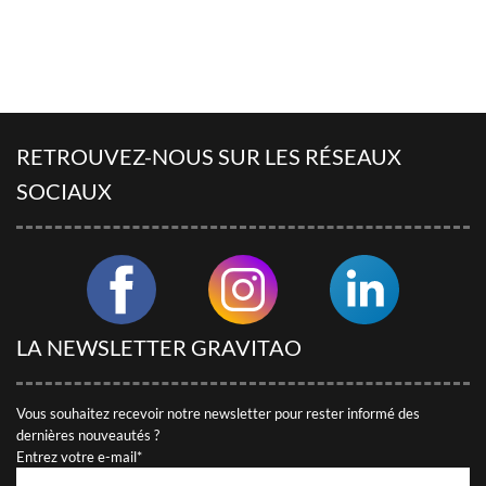
D'EXPÉRIENCES
Découvrez des articles utiles rédigés par nos conseillers
LES AVIS DES CLIENTS DE
GRAVITAO
RETROUVEZ-NOUS SUR LES RÉSEAUX
Découvrez les témoignages de nos clients.
SOCIAUX
QUESTIONS FRÉQUENTES
RÉSEAUX SOCIAUX
Suivez GRAVITAO sur les réseaux sociaux
LA NEWSLETTER GRAVITAO
TROUVER MON INTERLOCUTEUR
Vous souhaitez recevoir notre newsletter pour rester informé des
dernières nouveautés ?
Entrez votre e-mail*