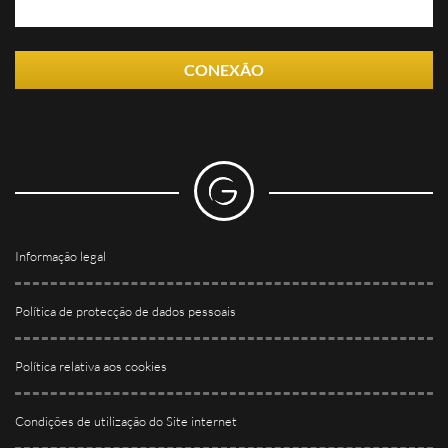
INFORMAÇÕES
CONEXÃO
Encontre artigos sobre hotelaria e hotelaria ao ar livre, participe
de webinars... GRAVITAO mantém você informado sobre as
atualidades do mercado.
ARTIGOS PRÁTICOS &
COMPARTILHAMENTO DE
EXPERIÊNCIAS
Descubra artigos práticos escritos pelos nossos
consultores
Informação legal
AS OPINIÕES DOS CLIENTES
Política de protecção de dados pessoais
GRAVITAO
Encontre os depoimentos de nossos clientes.
Política relativa aos cookies
REDES SOCIAIS
Condições de utilização do Site internet
Siga GRAVITAO nas redes sociais