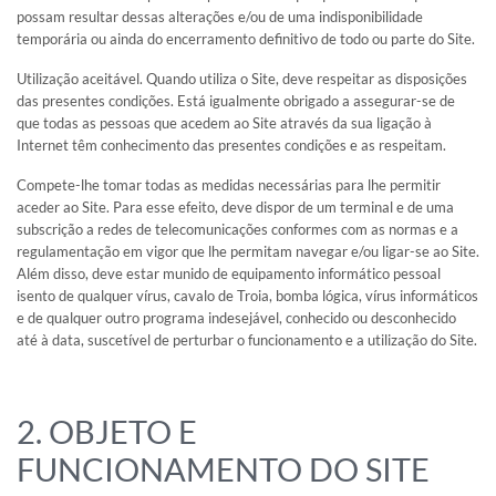
possam resultar dessas alterações e/ou de uma indisponibilidade
INFORMAÇÕES
temporária ou ainda do encerramento definitivo de todo ou parte do Site.
Utilização aceitável. Quando utiliza o Site, deve respeitar as disposições
Encontre artigos sobre hotelaria e hotelaria ao ar livre, participe
de webinars... GRAVITAO mantém você informado sobre as
das presentes condições. Está igualmente obrigado a assegurar-se de
atualidades do mercado.
que todas as pessoas que acedem ao Site através da sua ligação à
Internet têm conhecimento das presentes condições e as respeitam.
ARTIGOS PRÁTICOS &
COMPARTILHAMENTO DE
Compete-lhe tomar todas as medidas necessárias para lhe permitir
aceder ao Site. Para esse efeito, deve dispor de um terminal e de uma
EXPERIÊNCIAS
subscrição a redes de telecomunicações conformes com as normas e a
Descubra artigos práticos escritos pelos nossos
regulamentação em vigor que lhe permitam navegar e/ou ligar-se ao Site.
consultores
Além disso, deve estar munido de equipamento informático pessoal
isento de qualquer vírus, cavalo de Troia, bomba lógica, vírus informáticos
e de qualquer outro programa indesejável, conhecido ou desconhecido
AS OPINIÕES DOS CLIENTES
até à data, suscetível de perturbar o funcionamento e a utilização do Site.
GRAVITAO
Encontre os depoimentos de nossos clientes.
2. OBJETO E
REDES SOCIAIS
FUNCIONAMENTO DO SITE
Siga GRAVITAO nas redes sociais