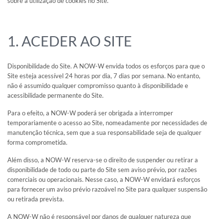
sobre a utilização de cookies no Site.
JUNTAR-SE À GRAVITAO
No âmbito do nosso desenvolvimento, a GRAVITAO recruta
regularmente novos colaboradores.
1. ACEDER AO SITE
Disponibilidade do Site. A NOW-W envida todos os esforços para que o
GRAVIDADE E VOCÊ
Site esteja acessível 24 horas por dia, 7 dias por semana. No entanto,
não é assumido qualquer compromisso quanto à disponibilidade e
acessibilidade permanente do Site.
ENTRE EM CONTATO CONOSCO
Para o efeito, a NOW-W poderá ser obrigada a interromper
temporariamente o acesso ao Site, nomeadamente por necessidades de
SUA CONTA GRAVITAO
manutenção técnica, sem que a sua responsabilidade seja de qualquer
forma comprometida.
Graças à sua conta GRAVITAO
Se você é adquirente, pode ter acesso às nossas novidades
Além disso, a NOW-W reserva-se o direito de suspender ou retirar a
em primeira mão, você controla a sua pesquisa 7/7 e 24/24!
disponibilidade de todo ou parte do Site sem aviso prévio, por razões
Se você é proprietário, pode acessar a sua avaliação de
comerciais ou operacionais. Nesse caso, a NOW-W envidará esforços
valor e consultar quantos adquirentes correspondem ao
para fornecer um aviso prévio razoável no Site para qualquer suspensão
seu estabelecimento!
Uma conta cliente GRAVITAO, é um serviço 100% gratuito!
ou retirada prevista.
A NOW-W não é responsável por danos de qualquer natureza que