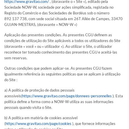
https://www.gravitao.com/
, (doravante o « Site »), editado pela
Sociedade NOW-W, sociedade por ações simplificada, registada no
Registo do Comércio e das Sociedades de Bordéus sob o número
892 137 738, com sede social situada em 26T Allée de Campes, 33470
VENDER
GUJAN-MESTRAS, (doravante « NOW-W »)
Aplicação das presentes condições. As presentes CGU definem as
Você é proprietário de um hotel ou um camping e deseja colocar
condições de utilização do Site aplicáveis a todos os utilizadores do Site
seu estabelecimento à venda.
(doravante « você » ou « utilizador »). Ao utilizar o Site, o utilizador
PEÇA UM COMPROMISSO
reconhece ter tomado conhecimento das presentes CGU e aceitá-las
sem reservas.
Encontre um consultor GRAVITAO para implementar o seu
projeto de venda.
Outras condições que podem aplicar-se. As presentes CGU fazem
igualmente referência às seguintes políticas que se aplicam à utilização
do Site :
QUANTO VALE A MINHA EMPRESA
NO MERCADO, HOJE?
a) A política de proteção de dados pessoais
acessíveis
(
https://www.gravitao.com/page/donnees-personnelles
)
. Esta
Faça uma avaliação do valor do seu hotel ou camping por
política define a forma como a NOW-W utiliza as suas informações
profissionais especializados.
pessoais quando visita o Site.
Com a GRAVITAO, as avaliações de valor não lhe custam
nada, são gratuitas.
b) A política em matéria de cookies acessível
(
https://www.gravitao.com/page/cookies
), que fornece informações