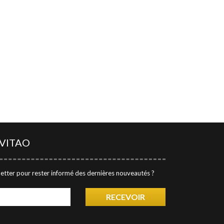
LES AVIS DES CLIENTS DE
GRAVITAO
Découvrez les témoignages de nos clients.
QUESTIONS FRÉQUENTES
RÉSEAUX SOCIAUX
Suivez GRAVITAO sur les réseaux sociaux
VITAO
TROUVER MON
INTERLOCUTEUR
etter pour rester informé des dernières nouveautés ?
RECEVOIR