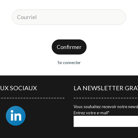
VOTRE COMPTE GRAVITAO
Grâce à votre compte GRAVITAO, si vous êtes
acquéreur, vous pouvez accéder à nos
nouveautés en avant première, vous pilotez
votre recherche 7/7 et 24/24 !
Si vous êtes propriétaire, vous pouvez accéder à
Confirmer
et
votre avis de valeur et consulter combien
d'acquéreurs correspondent à votre
établissement !
Un compte client GRAVITAO, c'est un service
Se connecter
AUX SOCIAUX
LA NEWSLETTER GRA
Vous souhaitez recevoir notre newsl
Entrez votre e-mail*