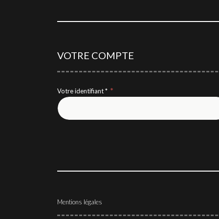
professionnels spécialisés.
Avec GRAVITAO, les évaluations de valeur so
gratuites, elles sont offertes.
VOTRE COMPTE
Votre identifiant *
Mentions légales