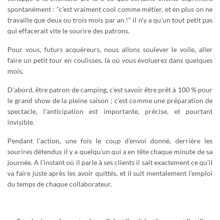
D'EXPÉRIENCES
spontanément : "c'est vraiment cool comme métier, et en plus on ne
Découvrez des articles utiles rédigés par nos conseillers
travaille que deux ou trois mois par an !" il n'y a qu'un tout petit pas
qui effacerait vite le sourire des patrons.
LES AVIS DES CLIENTS DE
Pour vous, futurs acquéreurs, nous allons soulever le voile, aller
GRAVITAO
faire un petit tour en coulisses, là où vous évoluerez dans quelques
mois.
Découvrez les témoignages de nos clients.
D'abord, être patron de camping, c'est savoir être prêt à 100 % pour
QUESTIONS FRÉQUENTES
le grand show de la pleine saison ; c'est comme une préparation de
spectacle, l'anticipation est importante, précise, et pourtant
invisible.
RÉSEAUX SOCIAUX
Pendant l'action, une fois le coup d'envoi donné, derrière les
Suivez GRAVITAO sur les réseaux sociaux
sourires détendus il y a quelqu'un qui a en tête chaque minute de sa
journée. A l'instant où il parle à ses clients il sait exactement ce qu'il
TROUVER MON INTERLOCUTEUR
va faire juste après les avoir quittés, et il suit mentalement l'emploi
du temps de chaque collaborateur.