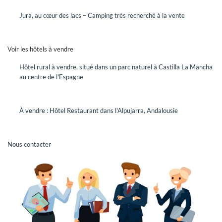
REJOINDRE GRAVITAO
Jura, au cœur des lacs – Camping très recherché à la vente
Dans le cadre de notre expansion, GRAVITAO recrute
régulièrement de nouveaux collaborateurs.
Voir les hôtels à vendre
CONSULTEZ NOS OFFRES
Hôtel rural à vendre, situé dans un parc naturel à Castilla La Mancha
au centre de l'Espagne
Vous êtes honnête, autonome, organisé, vous aimez les défis
et la satisfaction du client, vous avez l'esprit d'équipe,
rejoignez-nous !
À vendre : Hôtel Restaurant dans l'Alpujarra, Andalousie
GRAVITAO ET VOUS
Nous contacter
NOUS CONTACTER
VOTRE COMPTE GRAVITAO
Grâce à votre compte GRAVITAO, si vous êtes acquéreur,