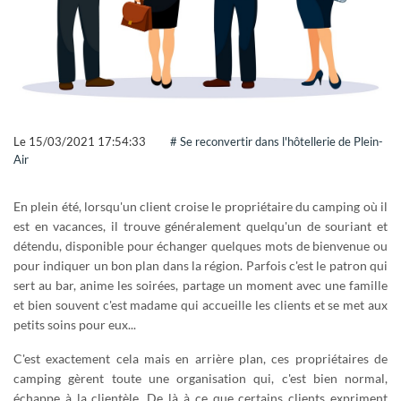
vous pouvez accéder à nos nouveautés en avant première,
vous pilotez votre recherche 7/7 et 24/24 !
Si vous êtes propriétaire, vous pouvez accéder à votre avis
de valeur et consulter combien d'acquéreurs
correspondent à votre établissement !
Un compte client GRAVITAO, c'est un service 100% gratuit
Le
15/03/2021 17:54:33
# Se reconvertir dans l'hôtellerie de Plein-
INFOS
Air
Retrouvez des articles sur l'hôtellerie et le camping, participez à
En plein été, lorsqu'un client croise le propriétaire du camping où il
des webinaires… GRAVITAO vous tient au courant des actualités
est en vacances, il trouve généralement quelqu'un de souriant et
du marché.
détendu, disponible pour échanger quelques mots de bienvenue ou
LES VIDÉOS DE TÉMOIGNAGES
pour indiquer un bon plan dans la région. Parfois c'est le patron qui
CLIENTS
sert au bar, anime les soirées, partage un moment avec une famille
et bien souvent c'est madame qui accueille les clients et se met aux
Ils ont acheté ou vendu leur établissement avec GRAVITAO.
petits soins pour eux...
Ils partagent leur expérience en vidéo.
C'est exactement cela mais en arrière plan, ces propriétaires de
ARTICLES PRATIQUES & PARTAGES
camping gèrent toute une organisation qui, c'est bien normal,
échappe à la clientèle. De là à ce que certains clients expriment