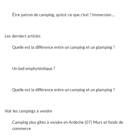
Être patron de camping, qu'est-ce que c'est ? Immersion ...
VENDRE
Les derniers articles
Vous êtes propriétaire d'un hôtel ou d'un camping et vous
désirez mettre votre établissement en vente.
Quelle est la différence entre un camping et un glamping ?
DEMANDEZ UN RENDEZ-VOUS
Rencontrez un conseiller GRAVITAO pour mettre en œuvre
votre projet de vente.
Un bail emphytéotique ?
QUELLE EST LA VALEUR DE MON
Quelle est la différence entre un camping et un glamping ?
ENTREPRISE SUR LE MARCHÉ,
AUJOURD'HUI ?
Voir les campings à vendre
Faites établir une évaluation de la valeur de votre hôtel ou
de votre camping par des professionnels spécialisés.
Avec GRAVITAO, les évaluations de valeur sont gratuites,
Camping plus gîtes à vendre en Ardèche (07) Murs et fonds de
elles sont offertes.
commerce