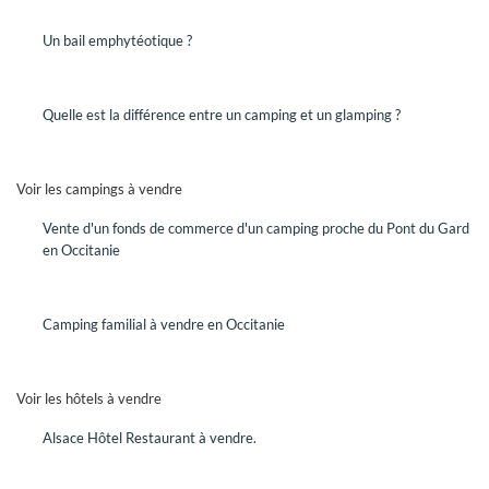
Un bail emphytéotique ?
VENDRE
Quelle est la différence entre un camping et un glamping ?
Vous êtes propriétaire d'un hôtel ou d'un camping et vous
désirez mettre votre établissement en vente.
DEMANDEZ UN RENDEZ-VOUS
Voir les campings à vendre
Rencontrez un conseiller GRAVITAO pour mettre en œuvre
Vente d'un fonds de commerce d'un camping proche du Pont du Gard
votre projet de vente.
en Occitanie
QUELLE EST LA VALEUR DE MON
ENTREPRISE SUR LE MARCHÉ,
Camping familial à vendre en Occitanie
AUJOURD'HUI ?
Faites établir une évaluation de la valeur de votre hôtel ou
Voir les hôtels à vendre
de votre camping par des professionnels spécialisés.
Avec GRAVITAO, les évaluations de valeur sont gratuites,
Alsace Hôtel Restaurant à vendre.
elles sont offertes.