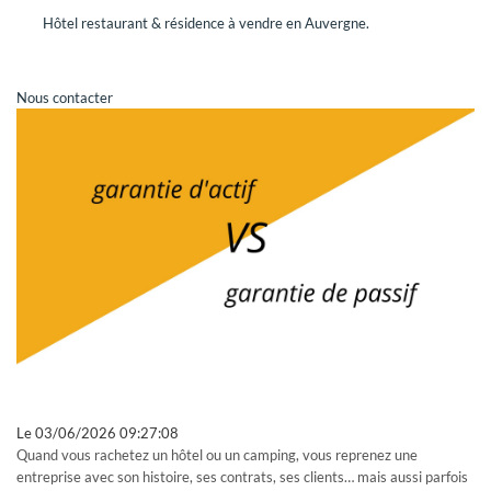
Hôtel restaurant & résidence à vendre en Auvergne.
REJOINDRE GRAVITAO
Dans le cadre de notre expansion, GRAVITAO recrute
Nous contacter
régulièrement de nouveaux collaborateurs.
CONSULTEZ NOS OFFRES
Vous êtes honnête, autonome, organisé, vous aimez les défis
et la satisfaction du client, vous avez l'esprit d'équipe,
rejoignez-nous !
GRAVITAO ET VOUS
NOUS CONTACTER
Le
03/06/2026 09:27:08
VOTRE COMPTE GRAVITAO
Quand vous rachetez un hôtel ou un camping, vous reprenez une
entreprise avec son histoire, ses contrats, ses clients… mais aussi parfois
Grâce à votre compte GRAVITAO, si vous êtes acquéreur,