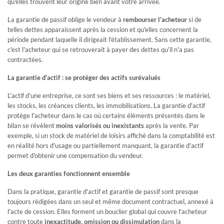
D'EXPÉRIENCES
qu'elles trouvent leur origine bien avant votre arrivée.
Découvrez des articles utiles rédigés par nos conseillers
La garantie de passif oblige le vendeur à
rembourser l'acheteur
si de
telles dettes apparaissent après la cession et qu'elles concernent la
période pendant laquelle il dirigeait l'établissement. Sans cette garantie,
LES AVIS DES CLIENTS DE
c'est l'acheteur qui se retrouverait à payer des dettes qu'il n'a pas
GRAVITAO
contractées.
Découvrez les témoignages de nos clients.
La garantie d'actif : se protéger des actifs surévalués
L'actif d'une entreprise, ce sont ses biens et ses ressources : le matériel,
QUESTIONS FRÉQUENTES
les stocks, les créances clients, les immobilisations. La garantie d'actif
protège l'acheteur dans le cas où certains éléments présentés dans le
bilan se révèlent
moins valorisés ou inexistants
après la vente. Par
RÉSEAUX SOCIAUX
exemple, si un stock de matériel de loisirs affiché dans la comptabilité est
en réalité hors d'usage ou partiellement manquant, la garantie d'actif
Suivez GRAVITAO sur les réseaux sociaux
permet d'obtenir une compensation du vendeur.
Les deux garanties fonctionnent ensemble
TROUVER MON INTERLOCUTEUR
Dans la pratique, garantie d'actif et garantie de passif sont presque
toujours rédigées dans un seul et même document contractuel, annexé à
l'acte de cession. Elles forment un bouclier global qui couvre l'acheteur
contre toute
inexactitude, omission ou dissimulation
dans la