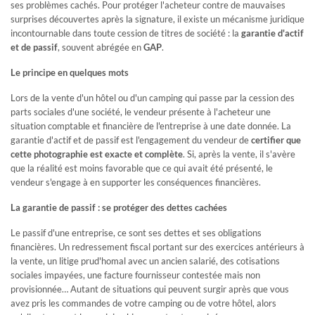
vous pouvez accéder à nos nouveautés en avant première,
ses problèmes cachés. Pour protéger l'acheteur contre de mauvaises
vous pilotez votre recherche 7/7 et 24/24 !
surprises découvertes après la signature, il existe un mécanisme juridique
Si vous êtes propriétaire, vous pouvez accéder à votre avis
incontournable dans toute cession de titres de société : la
garantie d'actif
de valeur et consulter combien d'acquéreurs
et de passif
, souvent abrégée en
GAP
.
correspondent à votre établissement !
Un compte client GRAVITAO, c'est un service 100% gratuit
Le principe en quelques mots
Lors de la vente d'un hôtel ou d'un camping qui passe par la cession des
parts sociales d'une société, le vendeur présente à l'acheteur une
INFOS
situation comptable et financière de l'entreprise à une date donnée. La
garantie d'actif et de passif est l'engagement du vendeur de
certifier que
cette photographie est exacte et complète
. Si, après la vente, il s'avère
Retrouvez des articles sur l'hôtellerie et le camping, participez à
que la réalité est moins favorable que ce qui avait été présenté, le
des webinaires… GRAVITAO vous tient au courant des actualités
du marché.
vendeur s'engage à en supporter les conséquences financières.
LES VIDÉOS DE TÉMOIGNAGES
La garantie de passif : se protéger des dettes cachées
CLIENTS
Le passif d'une entreprise, ce sont ses dettes et ses obligations
Ils ont acheté ou vendu leur établissement avec GRAVITAO.
financières. Un redressement fiscal portant sur des exercices antérieurs à
Ils partagent leur expérience en vidéo.
la vente, un litige prud'homal avec un ancien salarié, des cotisations
sociales impayées, une facture fournisseur contestée mais non
provisionnée… Autant de situations qui peuvent surgir après que vous
ARTICLES PRATIQUES & PARTAGES
avez pris les commandes de votre camping ou de votre hôtel, alors