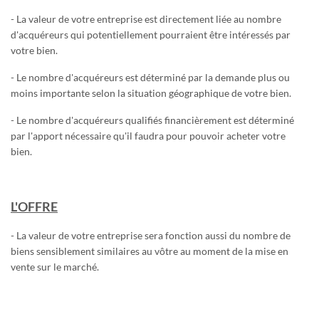
D'EXPÉRIENCES
- La valeur de votre entreprise est directement liée au nombre
Découvrez des articles utiles rédigés par nos conseillers
d'acquéreurs qui potentiellement pourraient être intéressés par
votre bien.
LES AVIS DES CLIENTS DE
- Le nombre d'acquéreurs est déterminé par la demande plus ou
GRAVITAO
moins importante selon la situation géographique de votre bien.
Découvrez les témoignages de nos clients.
- Le nombre d'acquéreurs qualifiés financièrement est déterminé
par l'apport nécessaire qu'il faudra pour pouvoir acheter votre
QUESTIONS FRÉQUENTES
bien.
RÉSEAUX SOCIAUX
L'OFFRE
Suivez GRAVITAO sur les réseaux sociaux
- La valeur de votre entreprise sera fonction aussi du nombre de
TROUVER MON INTERLOCUTEUR
biens sensiblement similaires au vôtre au moment de la mise en
vente sur le marché.