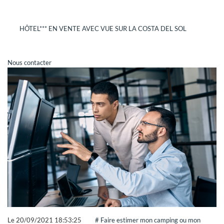
REJOINDRE GRAVITAO
HÔTEL*** EN VENTE AVEC VUE SUR LA COSTA DEL SOL
Dans le cadre de notre expansion, GRAVITAO recrute
régulièrement de nouveaux collaborateurs.
CONSULTEZ NOS OFFRES
Nous contacter
Vous êtes honnête, autonome, organisé, vous aimez les défis
et la satisfaction du client, vous avez l'esprit d'équipe,
rejoignez-nous !
GRAVITAO ET VOUS
NOUS CONTACTER
VOTRE COMPTE GRAVITAO
Grâce à votre compte GRAVITAO, si vous êtes acquéreur,
Le
20/09/2021 18:53:25
# Faire estimer mon camping ou mon