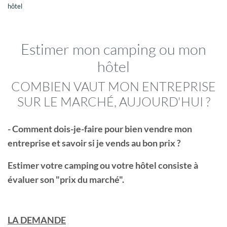
vous pouvez accéder à nos nouveautés en avant première,
hôtel
vous pilotez votre recherche 7/7 et 24/24 !
Si vous êtes propriétaire, vous pouvez accéder à votre avis
de valeur et consulter combien d'acquéreurs
correspondent à votre établissement !
Estimer mon camping ou mon
Un compte client GRAVITAO, c'est un service 100% gratuit
hôtel
COMBIEN VAUT MON ENTREPRISE
INFOS
SUR LE MARCHÉ, AUJOURD'HUI ?
Retrouvez des articles sur l'hôtellerie et le camping, participez à
des webinaires… GRAVITAO vous tient au courant des actualités
- Comment dois-je-faire pour bien vendre mon
du marché.
entreprise et savoir si je vends au bon prix ?
LES VIDÉOS DE TÉMOIGNAGES
CLIENTS
Estimer votre camping ou votre hôtel consiste à
Ils ont acheté ou vendu leur établissement avec GRAVITAO.
évaluer son "prix du marché".
Ils partagent leur expérience en vidéo.
ARTICLES PRATIQUES & PARTAGES
LA DEMANDE