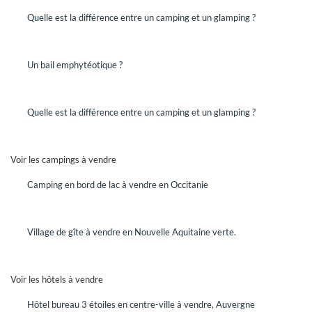
Quelle est la différence entre un camping et un glamping ?
VENDRE
Un bail emphytéotique ?
Vous êtes propriétaire d'un hôtel ou d'un camping et vous
désirez mettre votre établissement en vente.
Quelle est la différence entre un camping et un glamping ?
DEMANDEZ UN RENDEZ-VOUS
Rencontrez un conseiller GRAVITAO pour mettre en œuvre
votre projet de vente.
Voir les campings à vendre
Camping en bord de lac à vendre en Occitanie
QUELLE EST LA VALEUR DE MON
ENTREPRISE SUR LE MARCHÉ,
AUJOURD'HUI ?
Village de gîte à vendre en Nouvelle Aquitaine verte.
Faites établir une évaluation de la valeur de votre hôtel ou
de votre camping par des professionnels spécialisés.
Avec GRAVITAO, les évaluations de valeur sont gratuites,
Voir les hôtels à vendre
elles sont offertes.
Hôtel bureau 3 étoiles en centre-ville à vendre, Auvergne