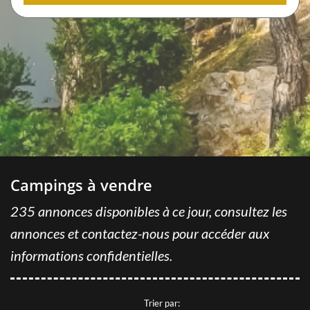
REJOINDRE GRAVITAO
Dans le cadre de notre expansion, GRAVITAO recrute
régulièrement de nouveaux collaborateurs.
CONSULTEZ NOS OFFRES
Vous êtes honnête, autonome, organisé, vous aimez les défis
et la satisfaction du client, vous avez l'esprit d'équipe,
rejoignez-nous !
Campings à vendre
GRAVITAO ET VOUS
235 annonces disponibles à ce jour, consultez les
annonces et contactez-nous pour accéder aux
NOUS CONTACTER
informations confidentielles.
VOTRE COMPTE GRAVITAO
Grâce à votre compte GRAVITAO, si vous êtes acquéreur,
Trier par: