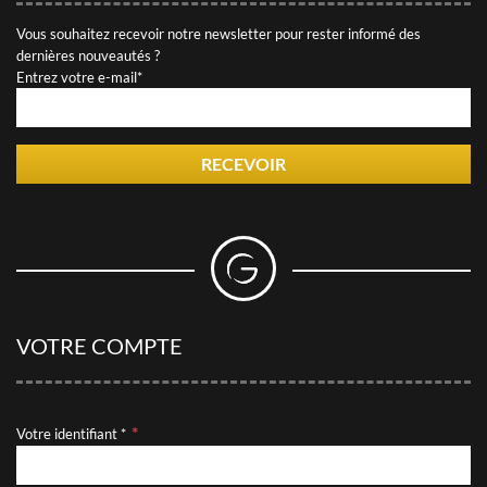
D'EXPÉRIENCES
Vous souhaitez recevoir notre newsletter pour rester informé des
Découvrez des articles utiles rédigés par nos conseillers
dernières nouveautés ?
Entrez votre e-mail*
LES AVIS DES CLIENTS DE
GRAVITAO
Découvrez les témoignages de nos clients.
RECEVOIR
QUESTIONS FRÉQUENTES
RÉSEAUX SOCIAUX
Suivez GRAVITAO sur les réseaux sociaux
VOTRE COMPTE
TROUVER MON INTERLOCUTEUR
Votre identifiant *