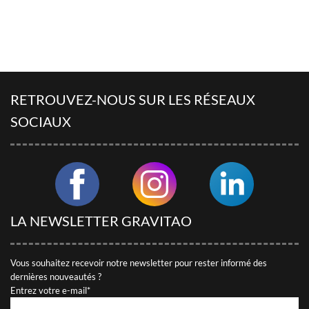
D'EXPÉRIENCES
Découvrez des articles utiles rédigés par nos conseillers
LES AVIS DES CLIENTS DE
GRAVITAO
RETROUVEZ-NOUS SUR LES RÉSEAUX
Découvrez les témoignages de nos clients.
SOCIAUX
QUESTIONS FRÉQUENTES
RÉSEAUX SOCIAUX
Suivez GRAVITAO sur les réseaux sociaux
LA NEWSLETTER GRAVITAO
TROUVER MON INTERLOCUTEUR
Vous souhaitez recevoir notre newsletter pour rester informé des
dernières nouveautés ?
Entrez votre e-mail*