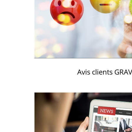
vendre.
VENDRE
Vous êtes propriétaire d'un hôtel ou d'un camping e
vous désirez mettre votre établissement en vente.
DEMANDEZ UN RENDEZ-
VOUS
Avis clients GRA
Rencontrez un conseiller GRAVITAO pour
mettre en œuvre votre projet de vente.
QUELLE EST LA VALEUR DE
MON ENTREPRISE SUR LE
MARCHÉ, AUJOURD'HUI ?
Faites établir une évaluation de la valeur de
votre hôtel ou de votre camping par des