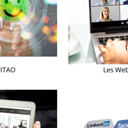
VOTRE COMPTE GRAVITAO
Grâce à votre compte GRAVITAO, si vous êtes
acquéreur, vous pouvez accéder à nos
nouveautés en avant première, vous pilotez
votre recherche 7/7 et 24/24 !
Si vous êtes propriétaire, vous pouvez accéder à
t
votre avis de valeur et consulter combien
d'acquéreurs correspondent à votre
établissement !
Un compte client GRAVITAO, c'est un service
VITAO
Les We