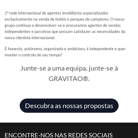
1ª rede internacional de agentes imobiliários especializados
exclusivamente na venda de hotéis e parques de campismo. O nosso
VENDER
grupo continua a desenvolver-se e procuramos agentes de vendas
independentes e parceiros que possam satisfazer as necessidades da
nossa clientela internacional.
Você é proprietário de um hotel ou um camping e deseja colocar
seu estabelecimento à venda.
É honesto, autónomo, organizado e ambicioso, é independente e quer
PEÇA UM COMPROMISSO
manter o controlo do seu tempo?
Encontre um consultor GRAVITAO para implementar o seu
Junte-se a uma equipa, junte-se à
projeto de venda.
GRAVITAO®.
QUANTO VALE A MINHA EMPRESA
NO MERCADO, HOJE?
Descubra as nossas propostas
Faça uma avaliação do valor do seu hotel ou camping por
profissionais especializados.
Com a GRAVITAO, as avaliações de valor não lhe custam
nada, são gratuitas.
ENCONTRE-NOS NAS REDES SOCIAIS